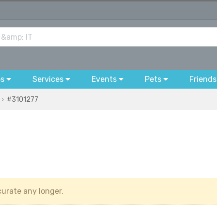
bs
Services
Events
Pets
Friends
#3101277
urate any longer.