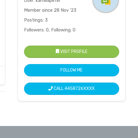
User: kamillapeter
Member since 28 Nov '23
Postings: 3
Followers: 0, Following: 0
VISIT PROFILE
FOLLOW ME
CALL
4458726XXXX