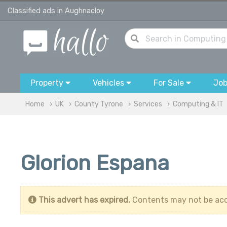
Classified ads in Aughnacloy
Property
Vehicles
For Sale
Jo
Home
UK
County Tyrone
Services
Computing & IT
Glorion Espana
This advert has expired.
Contents may not be acc